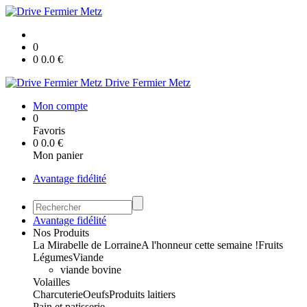
0
0
0.0
€
Drive Fermier Metz
Mon compte
0
Favoris
0
0.0
€
Mon panier
Avantage fidélité
Avantage fidélité
Nos Produits
La Mirabelle de Lorraine
A l'honneur cette semaine !
Fruits
Légumes
Viande
viande bovine
Volailles
Charcuterie
Oeufs
Produits laitiers
Pain et patisserie