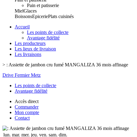
Pain et patisserie
Miel
Glaces
Boissons
Epicerie
Plats cuisinés
Accueil
Les points de collecte
Avantage fidélité
Les producteurs
Les lieux de livraison
Les livraisons
>
: Assiette de jambon cru fumé MANGALIZA 36 mois affinage
Drive Fermier Metz
Les points de collecte
Avantage fidélité
Accès direct
Commander
Mon compte
Contact
lun.
mar.
mer.
jeu.
ven.
sam.
dim.