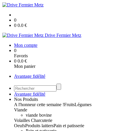
0
0
0.0
€
Drive Fermier Metz
Mon compte
0
Favoris
0
0.0
€
Mon panier
Avantage fidélité
Avantage fidélité
Nos Produits
A l'honneur cette semaine !
Fruits
Légumes
Viande
viande bovine
Volailles
Charcuterie
Oeufs
Produits laitiers
Pain et patisserie
Pain et patisserie