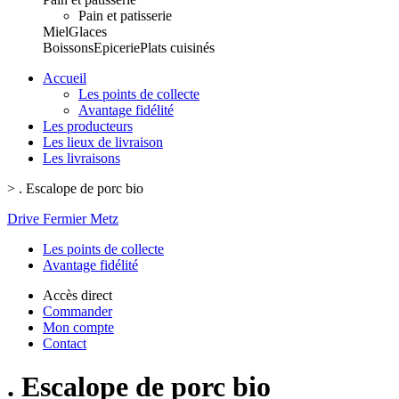
Pain et patisserie
Miel
Glaces
Boissons
Epicerie
Plats cuisinés
Accueil
Les points de collecte
Avantage fidélité
Les producteurs
Les lieux de livraison
Les livraisons
>
. Escalope de porc bio
Drive Fermier Metz
Les points de collecte
Avantage fidélité
Accès direct
Commander
Mon compte
Contact
. Escalope de porc bio