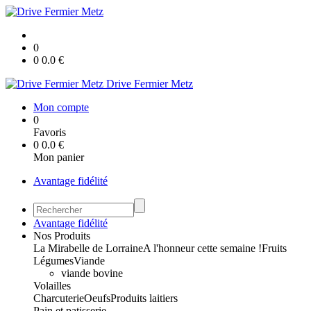
0
0
0.0
€
Drive Fermier Metz
Mon compte
0
Favoris
0
0.0
€
Mon panier
Avantage fidélité
Avantage fidélité
Nos Produits
La Mirabelle de Lorraine
A l'honneur cette semaine !
Fruits
Légumes
Viande
viande bovine
Volailles
Charcuterie
Oeufs
Produits laitiers
Pain et patisserie