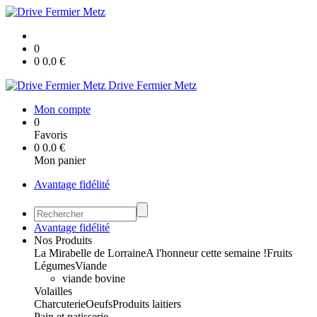
0
0
0.0
€
Drive Fermier Metz
Mon compte
0
Favoris
0
0.0
€
Mon panier
Avantage fidélité
Avantage fidélité
Nos Produits
La Mirabelle de Lorraine
A l'honneur cette semaine !
Fruits
Légumes
Viande
viande bovine
Volailles
Charcuterie
Oeufs
Produits laitiers
Pain et patisserie