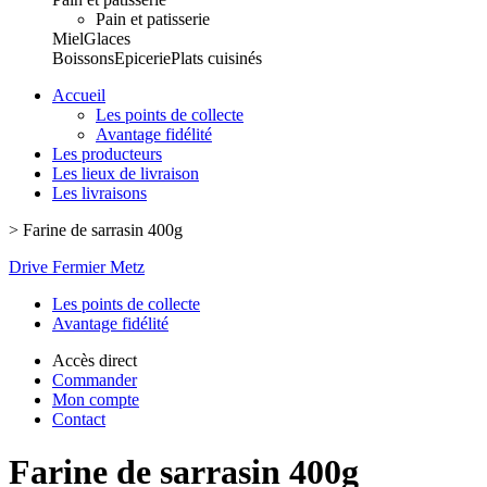
Pain et patisserie
Miel
Glaces
Boissons
Epicerie
Plats cuisinés
Accueil
Les points de collecte
Avantage fidélité
Les producteurs
Les lieux de livraison
Les livraisons
>
Farine de sarrasin 400g
Drive Fermier Metz
Les points de collecte
Avantage fidélité
Accès direct
Commander
Mon compte
Contact
Farine de sarrasin 400g