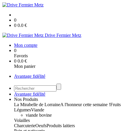
0
0
0.0
€
Drive Fermier Metz
Mon compte
0
Favoris
0
0.0
€
Mon panier
Avantage fidélité
Avantage fidélité
Nos Produits
La Mirabelle de Lorraine
A l'honneur cette semaine !
Fruits
Légumes
Viande
viande bovine
Volailles
Charcuterie
Oeufs
Produits laitiers
Pain et patisserie