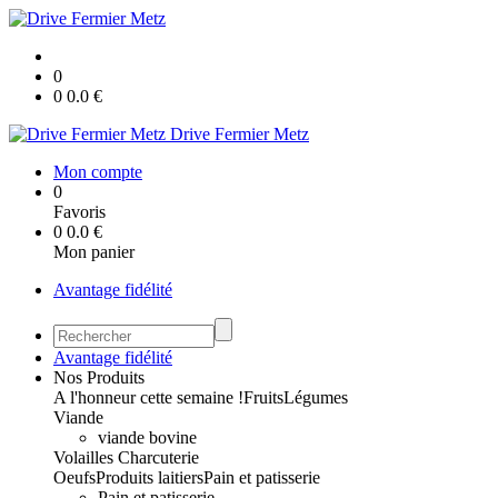
0
0
0.0
€
Drive Fermier Metz
Mon compte
0
Favoris
0
0.0
€
Mon panier
Avantage fidélité
Avantage fidélité
Nos Produits
A l'honneur cette semaine !
Fruits
Légumes
Viande
viande bovine
Volailles
Charcuterie
Oeufs
Produits laitiers
Pain et patisserie
Pain et patisserie