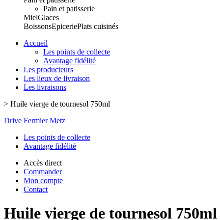
Pain et patisserie
Miel
Glaces
Boissons
Epicerie
Plats cuisinés
Accueil
Les points de collecte
Avantage fidélité
Les producteurs
Les lieux de livraison
Les livraisons
>
Huile vierge de tournesol 750ml
Drive Fermier Metz
Les points de collecte
Avantage fidélité
Accès direct
Commander
Mon compte
Contact
Huile vierge de tournesol 750ml