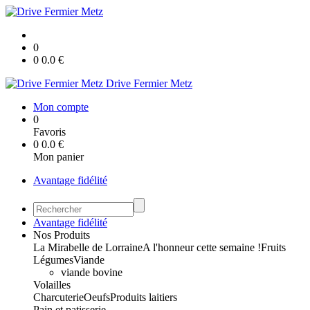
0
0
0.0
€
Drive Fermier Metz
Mon compte
0
Favoris
0
0.0
€
Mon panier
Avantage fidélité
Avantage fidélité
Nos Produits
La Mirabelle de Lorraine
A l'honneur cette semaine !
Fruits
Légumes
Viande
viande bovine
Volailles
Charcuterie
Oeufs
Produits laitiers
Pain et patisserie