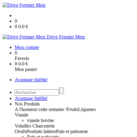
0
0
0.0
€
Drive Fermier Metz
Mon compte
0
Favoris
0
0.0
€
Mon panier
Avantage fidélité
Avantage fidélité
Nos Produits
A l'honneur cette semaine !
Fruits
Légumes
Viande
viande bovine
Volailles
Charcuterie
Oeufs
Produits laitiers
Pain et patisserie
Pain et patisserie