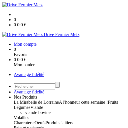
0
0
0.0
€
Drive Fermier Metz
Mon compte
0
Favoris
0
0.0
€
Mon panier
Avantage fidélité
Avantage fidélité
Nos Produits
La Mirabelle de Lorraine
A l'honneur cette semaine !
Fruits
Légumes
Viande
viande bovine
Volailles
Charcuterie
Oeufs
Produits laitiers
Pain et patisserie