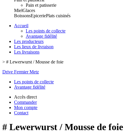
Pain et patisserie
Miel
Glaces
Boissons
Epicerie
Plats cuisinés
Accueil
Les points de collecte
Avantage fidélité
Les producteurs
Les lieux de livraison
Les livraisons
>
# Lewerwurst / Mousse de foie
Drive Fermier Metz
Les points de collecte
Avantage fidélité
Accès direct
Commander
Mon compte
Contact
# Lewerwurst / Mousse de foie