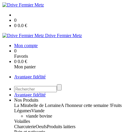
0
0
0.0
€
Drive Fermier Metz
Mon compte
0
Favoris
0
0.0
€
Mon panier
Avantage fidélité
Avantage fidélité
Nos Produits
La Mirabelle de Lorraine
A l'honneur cette semaine !
Fruits
Légumes
Viande
viande bovine
Volailles
Charcuterie
Oeufs
Produits laitiers
Pain et patisserie