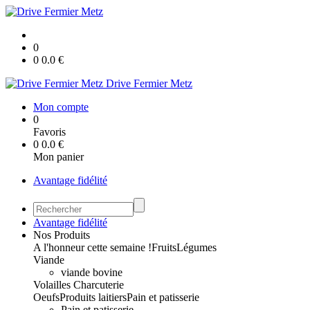
0
0
0.0
€
Drive Fermier Metz
Mon compte
0
Favoris
0
0.0
€
Mon panier
Avantage fidélité
Avantage fidélité
Nos Produits
A l'honneur cette semaine !
Fruits
Légumes
Viande
viande bovine
Volailles
Charcuterie
Oeufs
Produits laitiers
Pain et patisserie
Pain et patisserie