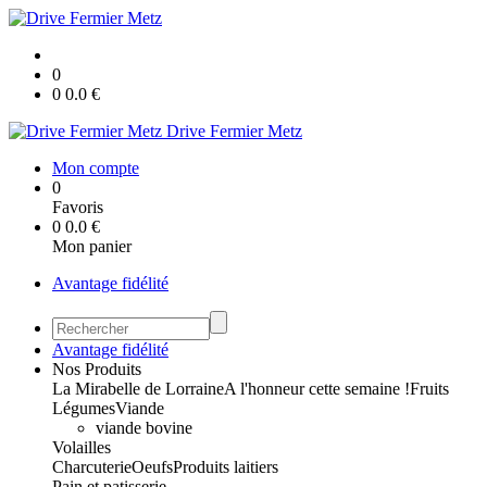
0
0
0.0
€
Drive Fermier Metz
Mon compte
0
Favoris
0
0.0
€
Mon panier
Avantage fidélité
Avantage fidélité
Nos Produits
La Mirabelle de Lorraine
A l'honneur cette semaine !
Fruits
Légumes
Viande
viande bovine
Volailles
Charcuterie
Oeufs
Produits laitiers
Pain et patisserie