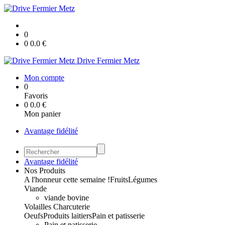
0
0
0.0
€
Drive Fermier Metz
Mon compte
0
Favoris
0
0.0
€
Mon panier
Avantage fidélité
Avantage fidélité
Nos Produits
A l'honneur cette semaine !
Fruits
Légumes
Viande
viande bovine
Volailles
Charcuterie
Oeufs
Produits laitiers
Pain et patisserie
Pain et patisserie